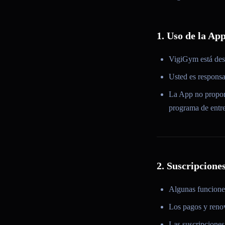
1. Uso de la Ap
VigiGym está des
Usted es responsab
La App no propor
programa de entr
2. Suscripcione
Algunas funciones
Los pagos y renov
Las suscripciones