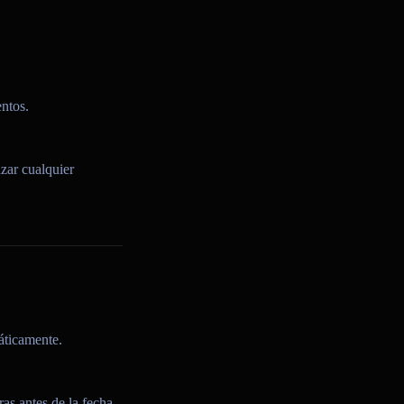
ntos.
zar cualquier
áticamente.
as antes de la fecha